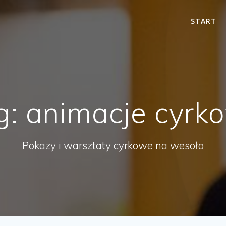
START
g:
animacje cyrk
Pokazy i warsztaty cyrkowe na wesoło